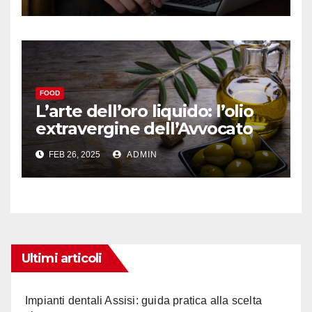
soddisfacente
FOOD
L’arte dell’oro liquido: l’olio
extravergine dell’Avvocato
Gaeta tra tradizione e
FEB 26, 2025
ADMIN
innovazione.
Ultimi articoli
Impianti dentali Assisi: guida pratica alla scelta