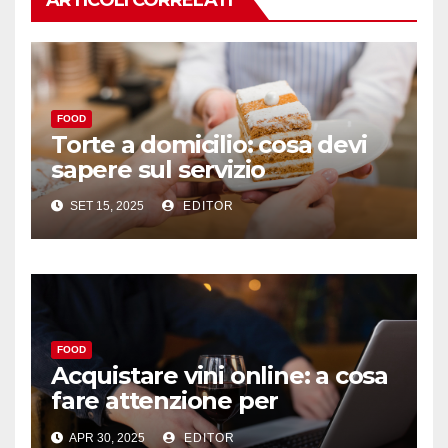
ARTICOLI CORRELATI
FOOD
Torte a domicilio: cosa devi
sapere sul servizio
SET 15, 2025
EDITOR
FOOD
Acquistare vini online: a cosa
fare attenzione per
un’esperienza sicura e
APR 30, 2025
EDITOR