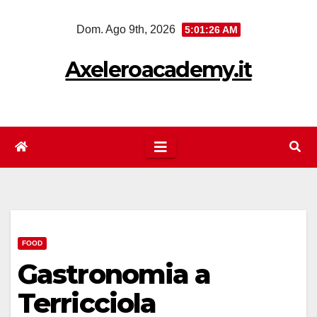
Salta
Dom. Ago 9th, 2026
5:01:27 AM
al
contenuto
Axeleroacademy.it
FOOD
Gastronomia a
Terricciola