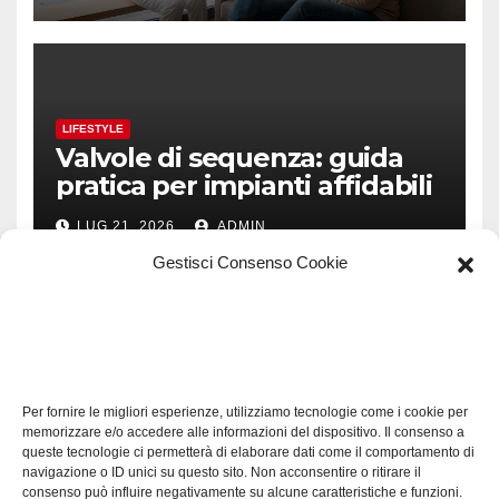
LIFESTYLE
Valvole di sequenza: guida
pratica per impianti affidabili
LUG 21, 2026
ADMIN
Gestisci Consenso Cookie
TECH
Software manutenzioni:
Per fornire le migliori esperienze, utilizziamo tecnologie come i cookie per
guida pratica alla scelta
memorizzare e/o accedere alle informazioni del dispositivo. Il consenso a
efficace
queste tecnologie ci permetterà di elaborare dati come il comportamento di
LUG 17, 2026
ADMIN
navigazione o ID unici su questo sito. Non acconsentire o ritirare il
consenso può influire negativamente su alcune caratteristiche e funzioni.