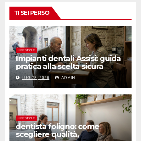
TI SEI PERSO
LIFESTYLE
Impianti dentali Assisi: guida
pratica alla scelta sicura
LUG 28, 2026
ADMIN
LIFESTYLE
dentista foligno: come
scegliere qualità,