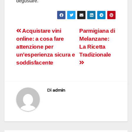
degustare.
Navigazione
Acquistare vini
Parmigiana di
online: a cosa fare
Melanzane:
articoli
attenzione per
La Ricetta
un’esperienza sicura e
Tradizionale
soddisfacente
Di
admin