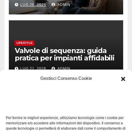
prevenzione e fiducia
LUG 28, 2026
ADMIN
LIFESTYLE
Valvole di sequenza: guida
pratica per impianti affidabili
LUG 21, 2026
ADMIN
Gestisci Consenso Cookie
TECH
Software manutenzioni:
Per fornire le migliori esperienze, utilizziamo tecnologie come i cookie per
guida pratica alla scelta
memorizzare e/o accedere alle informazioni del dispositivo. Il consenso a
efficace
queste tecnologie ci permetterà di elaborare dati come il comportamento di