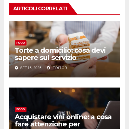
ARTICOLI CORRELATI
FOOD
Torte a domicilio: cosa devi
sapere sul servizio
SET 15, 2025
EDITOR
FOOD
Acquistare vini online: a cosa
fare attenzione per