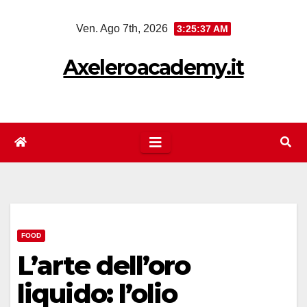
Salta
Ven. Ago 7th, 2026
3:25:37 AM
al
contenuto
Axeleroacademy.it
FOOD
L’arte dell’oro
liquido: l’olio