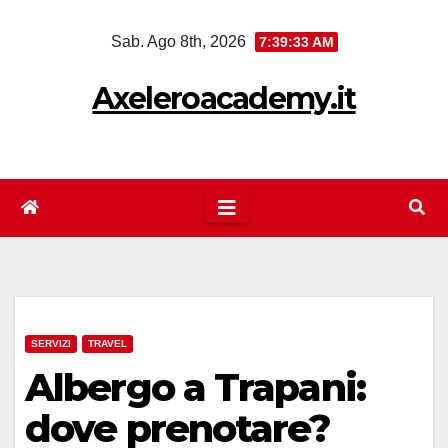
Salta
Sab. Ago 8th, 2026
7:39:33 AM
al
contenuto
Axeleroacademy.it
SERVIZI
TRAVEL
Albergo a Trapani:
dove prenotare?