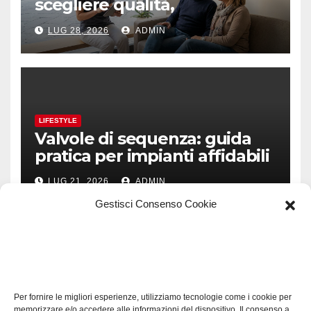
scegliere qualità,
prevenzione e fiducia
LUG 28, 2026
ADMIN
LIFESTYLE
Valvole di sequenza: guida
pratica per impianti affidabili
LUG 21, 2026
ADMIN
Gestisci Consenso Cookie
TECH
Software manutenzioni:
Per fornire le migliori esperienze, utilizziamo tecnologie come i cookie per
guida pratica alla scelta
memorizzare e/o accedere alle informazioni del dispositivo. Il consenso a