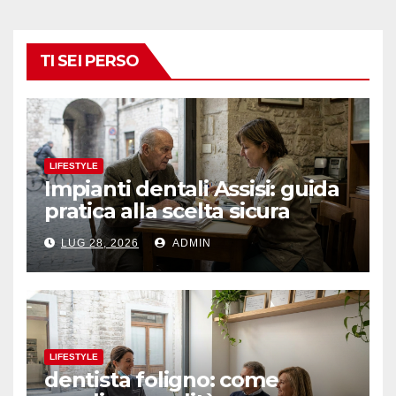
TI SEI PERSO
LIFESTYLE
Impianti dentali Assisi: guida
pratica alla scelta sicura
LUG 28, 2026
ADMIN
LIFESTYLE
dentista foligno: come