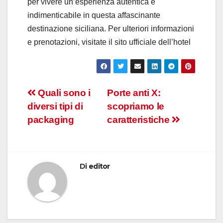
per vivere un’esperienza autentica e
indimenticabile in questa affascinante
destinazione siciliana. Per ulteriori informazioni
e prenotazioni, visitate il sito ufficiale dell’hotel
Navigazione
Quali sono i
Porte anti X:
diversi tipi di
scopriamo le
articoli
packaging
caratteristiche
Di
editor