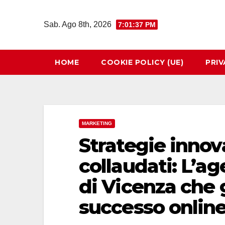
Salta
al
Sab. Ago 8th, 2026
7:01:38 PM
contenuto
HOME
COOKIE POLICY (UE)
PRIV
MARKETING
Strategie innov
collaudati: L’a
di Vicenza che g
successo onlin