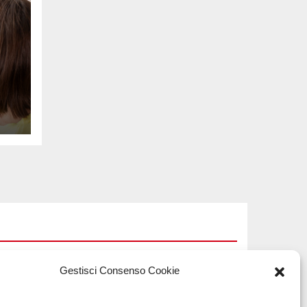
na
e
Gestisci Consenso Cookie