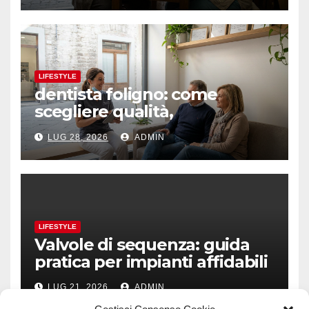
LIFESTYLE
dentista foligno: come
scegliere qualità,
prevenzione e fiducia
LUG 28, 2026
ADMIN
LIFESTYLE
Valvole di sequenza: guida
pratica per impianti affidabili
LUG 21, 2026
ADMIN