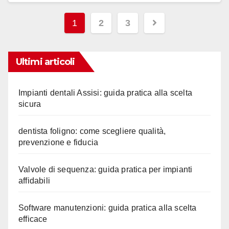
Paginazione
1
2
3
degli
articoli
Ultimi articoli
Impianti dentali Assisi: guida pratica alla scelta
sicura
dentista foligno: come scegliere qualità,
prevenzione e fiducia
Valvole di sequenza: guida pratica per impianti
affidabili
Software manutenzioni: guida pratica alla scelta
efficace