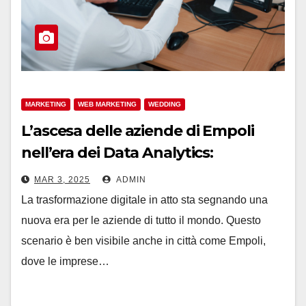
MARKETING
WEB MARKETING
WEDDING
L’ascesa delle aziende di Empoli
nell’era dei Data Analytics:
un’indagine sull’Agenzia Data
MAR 3, 2025
ADMIN
Analytics Empoli.
La trasformazione digitale in atto sta segnando una
nuova era per le aziende di tutto il mondo. Questo
scenario è ben visibile anche in città come Empoli,
dove le imprese…