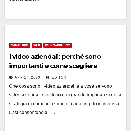
MARKETING
WEB
WEB MARKETING
I video aziendali: perché sono
importanti e come scegliere
un’agenzia specializzata
APR 17, 2023
EDITOR
Che cosa sono i video aziendali e a cosa servono I
video aziendali rivestono una grande importanza nella
strategia di comunicazione e marketing di un’impresa.
Essi consentono di: …