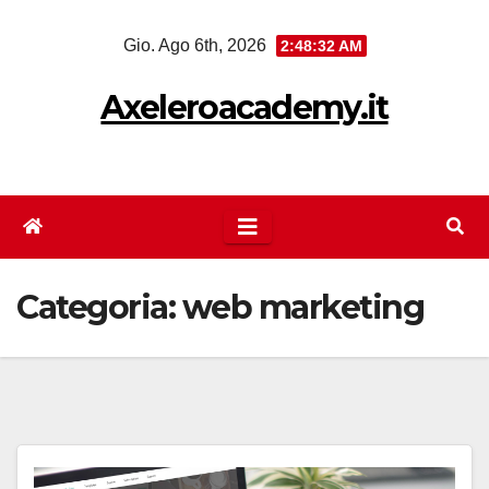
Salta
Gio. Ago 6th, 2026
2:48:32 AM
al
contenuto
Axeleroacademy.it
Categoria:
web marketing