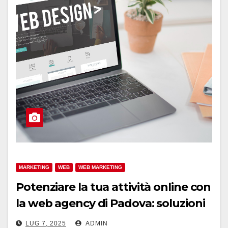
MARKETING
WEB
WEB MARKETING
Potenziare la tua attività online con
la web agency di Padova: soluzioni
su misura per ogni esigenza
LUG 7, 2025
ADMIN