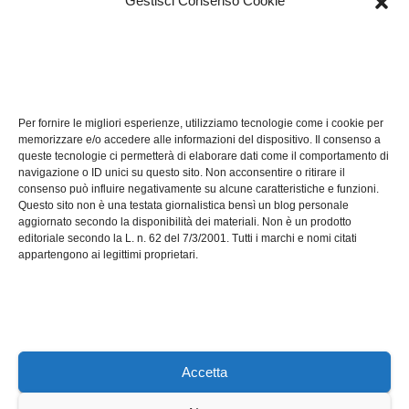
Gestisci Consenso Cookie
TECH
Software manutenzioni:
Per fornire le migliori esperienze, utilizziamo tecnologie come i cookie per
guida pratica alla scelta
memorizzare e/o accedere alle informazioni del dispositivo. Il consenso a
efficace
queste tecnologie ci permetterà di elaborare dati come il comportamento di
LUG 17, 2026
ADMIN
navigazione o ID unici su questo sito. Non acconsentire o ritirare il
consenso può influire negativamente su alcune caratteristiche e funzioni.
Questo sito non è una testata giornalistica bensì un blog personale
aggiornato secondo la disponibilità dei materiali. Non è un prodotto
editoriale secondo la L. n. 62 del 7/3/2001. Tutti i marchi e nomi citati
appartengono ai legittimi proprietari.
Axeleroacademy.it
Accetta