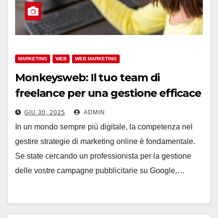
MARKETING
WEB
WEB MARKETING
Monkeysweb: Il tuo team di
freelance per una gestione efficace
delle campagne Google Ads
GIU 30, 2025
ADMIN
In un mondo sempre più digitale, la competenza nel
gestire strategie di marketing online è fondamentale.
Se state cercando un professionista per la gestione
delle vostre campagne pubblicitarie su Google,…