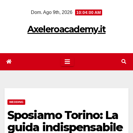
Salta
Dom. Ago 9th, 2026
10:04:01 AM
al
contenuto
Axeleroacademy.it
WEDDING
Sposiamo Torino: La
guida indispensabile