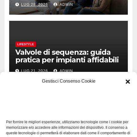
prevenzione e fiducia
LUG 28, 2026
ADMIN
LIFESTYLE
Valvole di sequenza: guida
pratica per impianti affidabili
LUG 21, 2026
ADMIN
Gestisci Consenso Cookie
TECH
Software manutenzioni:
Per fornire le migliori esperienze, utilizziamo tecnologie come i cookie per
guida pratica alla scelta
memorizzare e/o accedere alle informazioni del dispositivo. Il consenso a
efficace
queste tecnologie ci permetterà di elaborare dati come il comportamento di