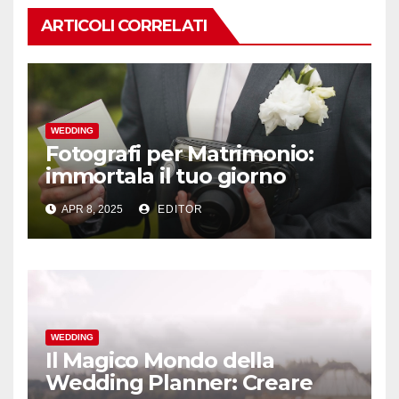
ARTICOLI CORRELATI
WEDDING
Fotografi per Matrimonio:
immortala il tuo giorno
speciale
APR 8, 2025
EDITOR
WEDDING
Il Magico Mondo della
Wedding Planner: Creare