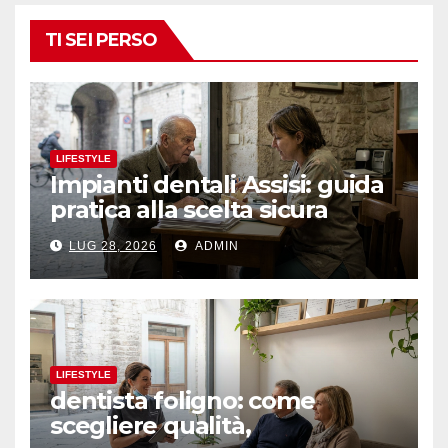
TI SEI PERSO
LIFESTYLE
Impianti dentali Assisi: guida
pratica alla scelta sicura
LUG 28, 2026
ADMIN
LIFESTYLE
dentista foligno: come
scegliere qualità,