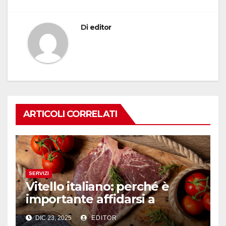
Di
editor
ARTICOLI CORRELATI
SERVIZI
Vitello italiano: perché è
importante affidarsi a
professionisti del settore
DIC 23, 2025
EDITOR