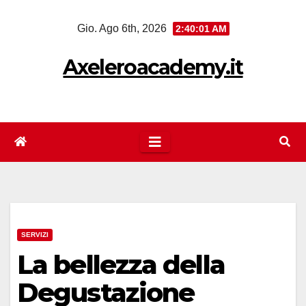
Salta
Gio. Ago 6th, 2026
2:40:02 AM
al
contenuto
Axeleroacademy.it
SERVIZI
La bellezza della
Degustazione