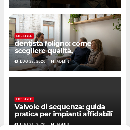
LIFESTYLE
dentista foligno: come
scegliere qualità,
prevenzione e fiducia
LUG 28, 2026
ADMIN
LIFESTYLE
Valvole di sequenza: guida
pratica per impianti affidabili
LUG 21, 2026
ADMIN