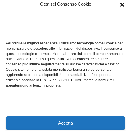
Gestisci Consenso Cookie
TECH
Software manutenzioni:
Per fornire le migliori esperienze, utilizziamo tecnologie come i cookie per
guida pratica alla scelta
memorizzare e/o accedere alle informazioni del dispositivo. Il consenso a
efficace
queste tecnologie ci permetterà di elaborare dati come il comportamento di
LUG 17, 2026
ADMIN
navigazione o ID unici su questo sito. Non acconsentire o ritirare il
consenso può influire negativamente su alcune caratteristiche e funzioni.
Questo sito non è una testata giornalistica bensì un blog personale
aggiornato secondo la disponibilità dei materiali. Non è un prodotto
editoriale secondo la L. n. 62 del 7/3/2001. Tutti i marchi e nomi citati
appartengono ai legittimi proprietari.
Axeleroacademy.it
Accetta