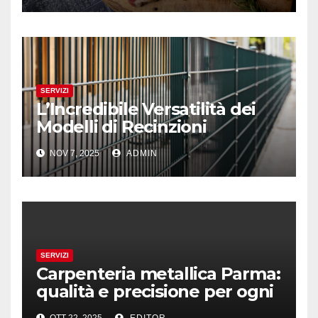
SERVIZI
L’Incredibile Versatilità dei
Modelli di Recinzioni
Modulari: Dal LA01 al LA08
NOV 7, 2025
ADMIN
SERVIZI
Carpenteria metallica Parma:
qualità e precisione per ogni
progetto