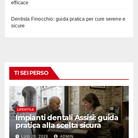
efficace
Dentista Finocchio: guida pratica per cure serene e
sicure
TI SEI PERSO
LIFESTYLE
Impianti dentali Assisi: guida
pratica alla scelta sicura
LUG 28, 2026
ADMIN