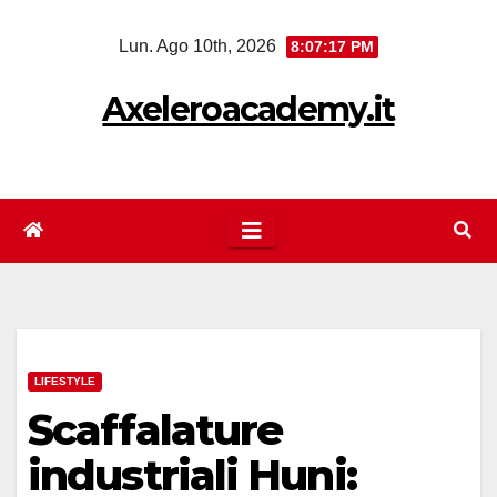
Salta
Lun. Ago 10th, 2026
8:07:18 PM
al
contenuto
Axeleroacademy.it
LIFESTYLE
Scaffalature
industriali Huni: