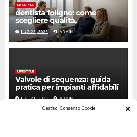
LIFESTYLE
dentista foligno: come
scegliere qualità,
prevenzione e fiducia
LUG 28, 2026
ADMIN
LIFESTYLE
Valvole di sequenza: guida
pratica per impianti affidabili
LUG 21, 2026
ADMIN
Gestisci Consenso Cookie