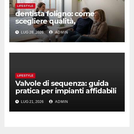
LIFESTYLE
dentista foligno: come
scegliere qualità,
prevenzione e fiducia
LUG 28, 2026
ADMIN
LIFESTYLE
Valvole di sequenza: guida
pratica per impianti affidabili
LUG 21, 2026
ADMIN