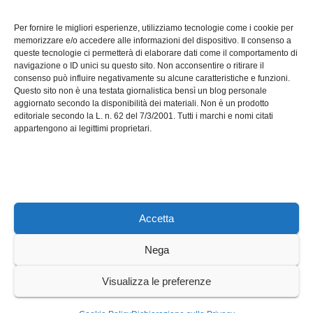
TECH
Software manutenzioni:
Per fornire le migliori esperienze, utilizziamo tecnologie come i cookie per
guida pratica alla scelta
memorizzare e/o accedere alle informazioni del dispositivo. Il consenso a
efficace
queste tecnologie ci permetterà di elaborare dati come il comportamento di
LUG 17, 2026
ADMIN
navigazione o ID unici su questo sito. Non acconsentire o ritirare il
consenso può influire negativamente su alcune caratteristiche e funzioni.
Questo sito non è una testata giornalistica bensì un blog personale
aggiornato secondo la disponibilità dei materiali. Non è un prodotto
editoriale secondo la L. n. 62 del 7/3/2001. Tutti i marchi e nomi citati
appartengono ai legittimi proprietari.
Axeleroacademy.it
Accetta
Nega
Sviluppato con orgoglio da WordPress
|
Tema: News Way di
Visualizza le preferenze
Themeansar
.
Home
Cookie Policy (UE)
Privacy Policy