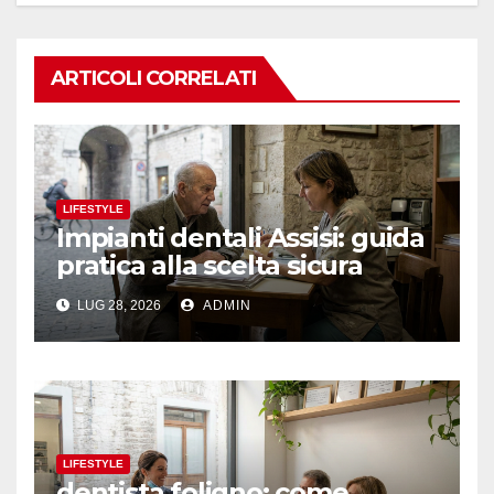
ARTICOLI CORRELATI
LIFESTYLE
Impianti dentali Assisi: guida
pratica alla scelta sicura
LUG 28, 2026
ADMIN
LIFESTYLE
dentista foligno: come