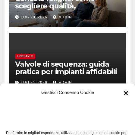
scegliere qualità,
prevenzione e fiducia
LUG 28, 2026
ADMIN
LIFESTYLE
Valvole di sequenza: guida
pratica per impianti affidabili
LUG 21, 2026
ADMIN
Gestisci Consenso Cookie
TECH
Software manutenzioni:
Per fornire le migliori esperienze, utilizziamo tecnologie come i cookie per