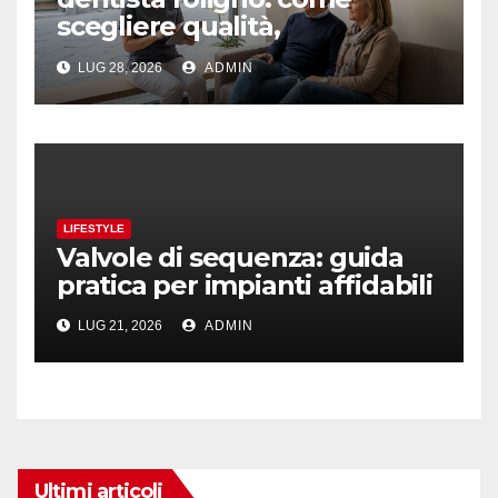
scegliere qualità,
prevenzione e fiducia
LUG 28, 2026
ADMIN
LIFESTYLE
Valvole di sequenza: guida
pratica per impianti affidabili
LUG 21, 2026
ADMIN
Ultimi articoli