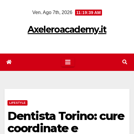
Salta
Ven. Ago 7th, 2026
11:19:39 AM
al
contenuto
Axeleroacademy.it
LIFESTYLE
Dentista Torino: cure
coordinate e