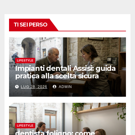
TI SEI PERSO
LIFESTYLE
Impianti dentali Assisi: guida
pratica alla scelta sicura
LUG 28, 2026
ADMIN
LIFESTYLE
dentista foligno: come