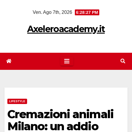
Salta
Ven. Ago 7th, 2026
6:28:27 PM
al
contenuto
Axeleroacademy.it
LIFESTYLE
Cremazioni animali
Milano: un addio