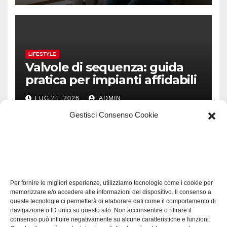
LIFESTYLE
Valvole di sequenza: guida
pratica per impianti affidabili
LUG 21, 2026
ADMIN
Gestisci Consenso Cookie
TECH
Software manutenzioni:
Per fornire le migliori esperienze, utilizziamo tecnologie come i cookie per
guida pratica alla scelta
memorizzare e/o accedere alle informazioni del dispositivo. Il consenso a
efficace
queste tecnologie ci permetterà di elaborare dati come il comportamento di
LUG 17, 2026
ADMIN
navigazione o ID unici su questo sito. Non acconsentire o ritirare il
consenso può influire negativamente su alcune caratteristiche e funzioni.