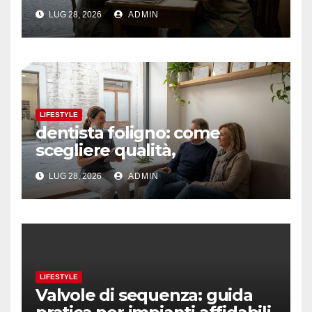
LUG 28, 2026
ADMIN
LIFESTYLE
dentista foligno: come
scegliere qualità,
prevenzione e fiducia
LUG 28, 2026
ADMIN
LIFESTYLE
Valvole di sequenza: guida