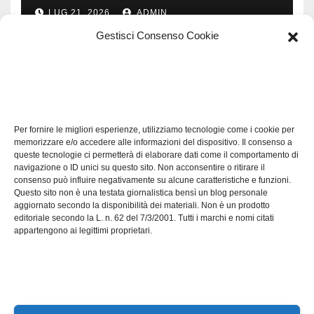
LUG 21, 2026
ADMIN
Gestisci Consenso Cookie
TECH
Software manutenzioni:
Per fornire le migliori esperienze, utilizziamo tecnologie come i cookie per
guida pratica alla scelta
memorizzare e/o accedere alle informazioni del dispositivo. Il consenso a
efficace
queste tecnologie ci permetterà di elaborare dati come il comportamento di
LUG 17, 2026
ADMIN
navigazione o ID unici su questo sito. Non acconsentire o ritirare il
consenso può influire negativamente su alcune caratteristiche e funzioni.
Questo sito non è una testata giornalistica bensì un blog personale
aggiornato secondo la disponibilità dei materiali. Non è un prodotto
editoriale secondo la L. n. 62 del 7/3/2001. Tutti i marchi e nomi citati
appartengono ai legittimi proprietari.
Axeleroacademy.it