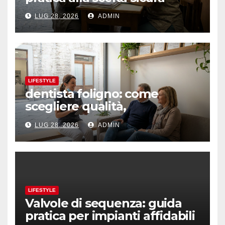
LUG 28, 2026
ADMIN
LIFESTYLE
dentista foligno: come
scegliere qualità,
prevenzione e fiducia
LUG 28, 2026
ADMIN
LIFESTYLE
Valvole di sequenza: guida
pratica per impianti affidabili