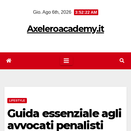
Salta
Gio. Ago 6th, 2026
3:52:23 AM
al
contenuto
Axeleroacademy.it
LIFESTYLE
Guida essenziale agli
avvocati penalisti