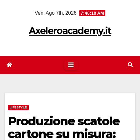
Salta
Ven. Ago 7th, 2026
7:46:18 AM
al
contenuto
Axeleroacademy.it
LIFESTYLE
Produzione scatole
cartone su misura: