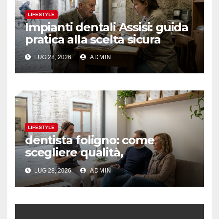
LIFESTYLE
Impianti dentali Assisi: guida
pratica alla scelta sicura
LUG 28, 2026
ADMIN
LIFESTYLE
dentista foligno: come
scegliere qualità,
prevenzione e fiducia
LUG 28, 2026
ADMIN