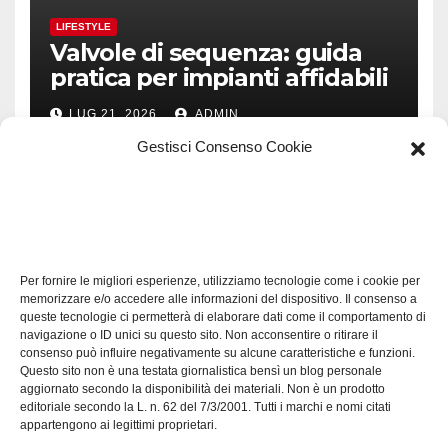
LIFESTYLE
Valvole di sequenza: guida
pratica per impianti affidabili
LUG 21, 2026
ADMIN
Gestisci Consenso Cookie
TECH
Software manutenzioni:
Per fornire le migliori esperienze, utilizziamo tecnologie come i cookie per
guida pratica alla scelta
memorizzare e/o accedere alle informazioni del dispositivo. Il consenso a
efficace
queste tecnologie ci permetterà di elaborare dati come il comportamento di
LUG 17, 2026
ADMIN
navigazione o ID unici su questo sito. Non acconsentire o ritirare il
consenso può influire negativamente su alcune caratteristiche e funzioni.
Questo sito non è una testata giornalistica bensì un blog personale
aggiornato secondo la disponibilità dei materiali. Non è un prodotto
editoriale secondo la L. n. 62 del 7/3/2001. Tutti i marchi e nomi citati
appartengono ai legittimi proprietari.