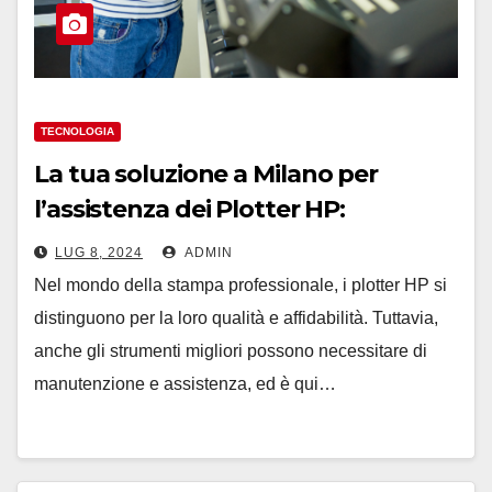
TECNOLOGIA
La tua soluzione a Milano per
l’assistenza dei Plotter HP:
convenienza e competenza per
LUG 8, 2024
ADMIN
professionisti e aziende
Nel mondo della stampa professionale, i plotter HP si
distinguono per la loro qualità e affidabilità. Tuttavia,
anche gli strumenti migliori possono necessitare di
manutenzione e assistenza, ed è qui…