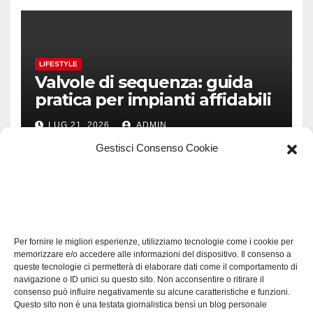
LIFESTYLE
Valvole di sequenza: guida
pratica per impianti affidabili
LUG 21, 2026
ADMIN
Gestisci Consenso Cookie
TECH
Software manutenzioni:
Per fornire le migliori esperienze, utilizziamo tecnologie come i cookie per
guida pratica alla scelta
memorizzare e/o accedere alle informazioni del dispositivo. Il consenso a
efficace
queste tecnologie ci permetterà di elaborare dati come il comportamento di
LUG 17, 2026
ADMIN
navigazione o ID unici su questo sito. Non acconsentire o ritirare il
consenso può influire negativamente su alcune caratteristiche e funzioni.
Questo sito non è una testata giornalistica bensì un blog personale