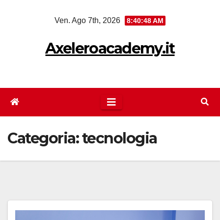
Salta
Ven. Ago 7th, 2026
8:40:49 AM
al
contenuto
Axeleroacademy.it
Categoria:
tecnologia