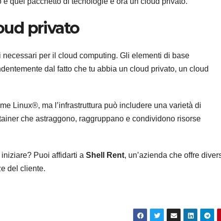
e quel pacchetto di tecnologie è ora un cloud privato.
oud privato
ti necessari per il cloud computing. Gli elementi di base
endentemente dal fatto che tu abbia un cloud privato, un cloud
come Linux®, ma l’infrastruttura può includere una varietà di
ontainer che astraggono, raggruppano e condividono risorse
niziare? Puoi affidarti a
Shell Rent
, un’azienda che offre diver
e del cliente.