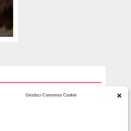
na
e
Gestisci Consenso Cookie
TECH
Software
a
manutenzioni: