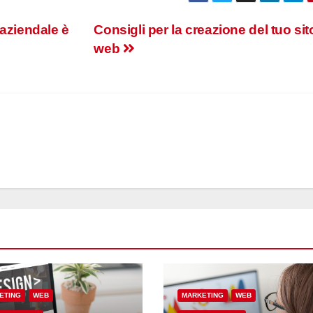
 aziendale è
Consigli per la creazione del tuo sit
web
ETING
WEB
MARKETING
WEB