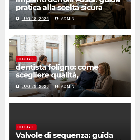
pratica alla scelta sicura
LUG 28, 2026
ADMIN
LIFESTYLE
dentista foligno: come
scegliere qualità,
prevenzione e fiducia
LUG 28, 2026
ADMIN
LIFESTYLE
Valvole di sequenza: guida