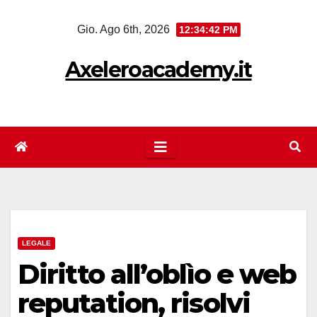
Salta
Gio. Ago 6th, 2026
12:34:42 PM
al
contenuto
Axeleroacademy.it
LEGALE
Diritto all’oblìo e web
reputation, risolvi