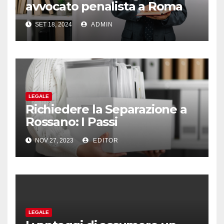
avvocato penalista a Roma
SET 18, 2024
ADMIN
LEGALE
Richiedere la Separazione a
Rossano: I Passi
Fondamentali con
NOV 27, 2023
EDITOR
l’Assistenza di un Legale
LEGALE