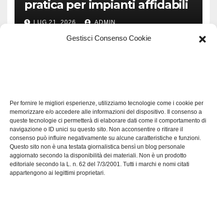
pratica per impianti affidabili
LUG 21, 2026
ADMIN
Gestisci Consenso Cookie
TECH
Software manutenzioni:
Per fornire le migliori esperienze, utilizziamo tecnologie come i cookie per
guida pratica alla scelta
memorizzare e/o accedere alle informazioni del dispositivo. Il consenso a
efficace
queste tecnologie ci permetterà di elaborare dati come il comportamento di
LUG 17, 2026
ADMIN
navigazione o ID unici su questo sito. Non acconsentire o ritirare il
consenso può influire negativamente su alcune caratteristiche e funzioni.
Questo sito non è una testata giornalistica bensì un blog personale
aggiornato secondo la disponibilità dei materiali. Non è un prodotto
editoriale secondo la L. n. 62 del 7/3/2001. Tutti i marchi e nomi citati
appartengono ai legittimi proprietari.