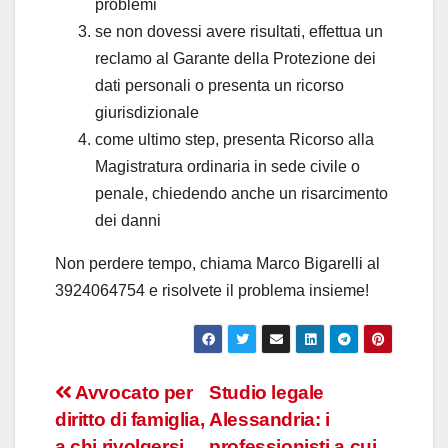
problemi
se non dovessi avere risultati, effettua un
reclamo al Garante della Protezione dei
dati personali o presenta un ricorso
giurisdizionale
come ultimo step, presenta Ricorso alla
Magistratura ordinaria in sede civile o
penale, chiedendo anche un risarcimento
dei danni
Non perdere tempo, chiama Marco Bigarelli al
3924064754 e risolvete il problema insieme!
Navigazione
Avvocato per
Studio legale
diritto di famiglia,
Alessandria: i
articoli
a chi rivolgersi
professionisti a cui