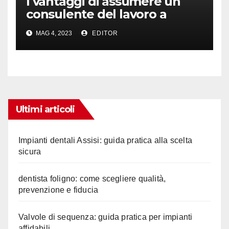
I vantaggi di assumere un
consulente del lavoro a
Bologna per la tua azienda
MAG 4, 2023
EDITOR
Ultimi articoli
Impianti dentali Assisi: guida pratica alla scelta
sicura
dentista foligno: come scegliere qualità,
prevenzione e fiducia
Valvole di sequenza: guida pratica per impianti
affidabili