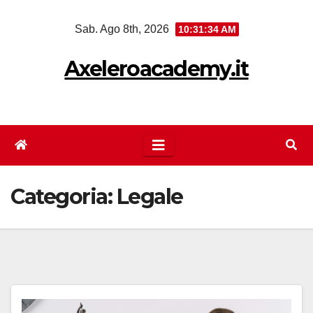
Salta
Sab. Ago 8th, 2026
10:31:34 AM
al
contenuto
Axeleroacademy.it
Categoria:
Legale