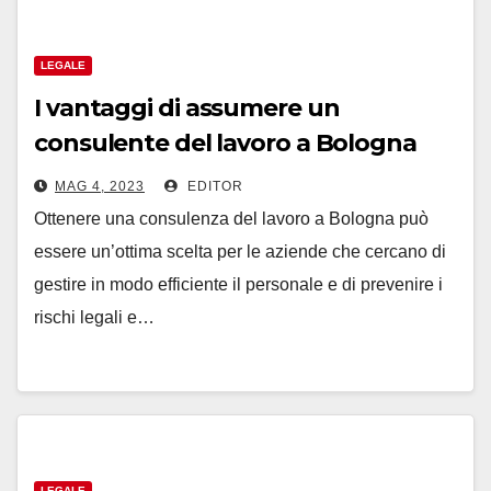
LEGALE
I vantaggi di assumere un
consulente del lavoro a Bologna
per la tua azienda
MAG 4, 2023
EDITOR
Ottenere una consulenza del lavoro a Bologna può
essere un’ottima scelta per le aziende che cercano di
gestire in modo efficiente il personale e di prevenire i
rischi legali e…
LEGALE