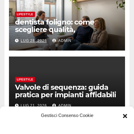
LIFESTYLE
dentista foligno: come
scegliere qualità,
prevenzione e fiducia
LUG 28, 2026
ADMIN
LIFESTYLE
Valvole di sequenza: guida
pratica per impianti affidabili
LUG 21, 2026
ADMIN
Gestisci Consenso Cookie