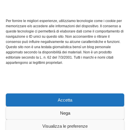
TECH
Software manutenzioni:
Per fornire le migliori esperienze, utilizziamo tecnologie come i cookie per
guida pratica alla scelta
memorizzare e/o accedere alle informazioni del dispositivo. Il consenso a
efficace
queste tecnologie ci permetterà di elaborare dati come il comportamento di
LUG 17, 2026
ADMIN
navigazione o ID unici su questo sito. Non acconsentire o ritirare il
consenso può influire negativamente su alcune caratteristiche e funzioni.
Questo sito non è una testata giornalistica bensì un blog personale
aggiornato secondo la disponibilità dei materiali. Non è un prodotto
editoriale secondo la L. n. 62 del 7/3/2001. Tutti i marchi e nomi citati
appartengono ai legittimi proprietari.
Axeleroacademy.it
Accetta
Nega
Sviluppato con orgoglio da WordPress
|
Tema: News Way di
Visualizza le preferenze
Themeansar
.