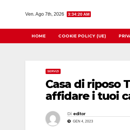
Salta
al
Ven. Ago 7th, 2026
3:34:21 AM
contenuto
HOME
COOKIE POLICY (UE)
PRIV
SERVIZI
Casa di riposo Tr
affidare i tuoi c
Di
editor
GEN 4, 2023