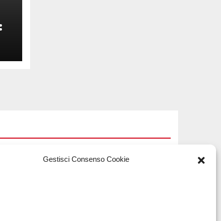
:
Gestisci Consenso Cookie
TECH
Software
a
manutenzioni: