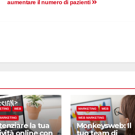
aumentare il numero di pazienti
ETING
WEB
MARKETING
WEB
MARKETING
WEB MARKETING
enziare la tua
Monkeysweb: Il
ività online con
tuo team di