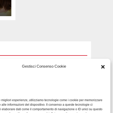
na
e
Gestisci Consenso Cookie
TECH
Software
a
manutenzioni:
guida pratica alla
le migliori esperienze, utilizziamo tecnologie come i cookie per memorizzare
LUG 17, 2026
ADMIN
li
scelta efficace
 alle informazioni del dispositivo. Il consenso a queste tecnologie ci
di elaborare dati come il comportamento di navigazione o ID unici su questo