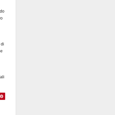
ndo
ro
 di
he
ali