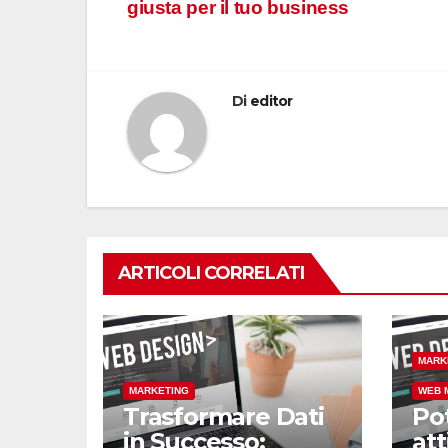
giusta per il tuo business
articoli
Di
editor
ARTICOLI CORRELATI
MARK
MARKETING
WEB 
Trasformare Dati
Pot
in Successo:
att