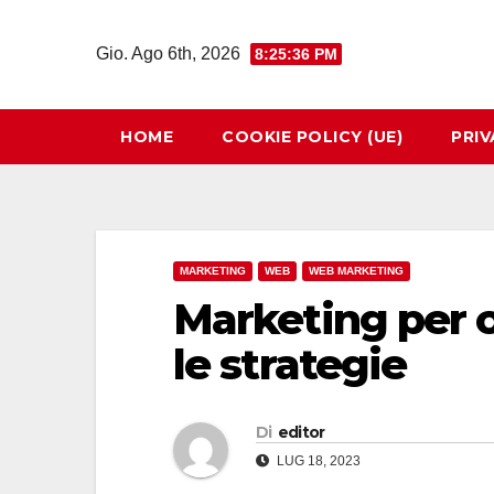
Salta
al
Gio. Ago 6th, 2026
8:25:36 PM
contenuto
HOME
COOKIE POLICY (UE)
PRIV
MARKETING
WEB
WEB MARKETING
Marketing per o
le strategie
Di
editor
LUG 18, 2023