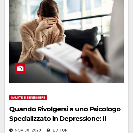
SALUTE E BENESSERE
Quando Rivolgersi a uno Psicologo
Specializzato in Depressione: Il
Percorso verso il Benessere
NOV 30, 2023
EDITOR