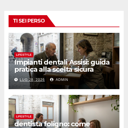
TI SEI PERSO
LIFESTYLE
Impianti dentali Assisi: guida
pratica alla scelta sicura
LUG 28, 2026
ADMIN
LIFESTYLE
dentista foligno: come