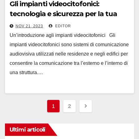
Gli impianti videocitofonici:
tecnologia e sicurezza per la tua
casa
NOV 21, 2023
EDITOR
Un’introduzione agli impianti videocitofonici Gli
impianti videocitofonici sono sistemi di comunicazione
audiovisiva utilizzati nelle residenze e negli edifici per
consentire la comunicazione tra l’esterno e l’interno di
una struttura.…
Paginazione
1
2
degli
articoli
Ultimi articoli