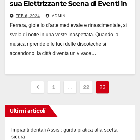
sua Elettrizzante Scena di Eventi in
Discoteca
FEB 6, 2024
ADMIN
Ferrara, gioiello d’arte medievale e rinascimentale, si
svela di notte in una veste inaspettata. Quando la
musica riprende e le luci delle discoteche si
accendono, la città diventa un vivace…
Paginazione
1
…
22
23
degli
articoli
Ultimi articoli
Impianti dentali Assisi: guida pratica alla scelta
sicura