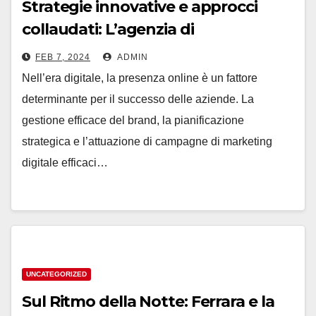
Strategie innovative e approcci
collaudati: L’agenzia di
comunicazione di Vicenza che
FEB 7, 2024
ADMIN
garantisce il tuo successo online
Nell’era digitale, la presenza online è un fattore
determinante per il successo delle aziende. La
gestione efficace del brand, la pianificazione
strategica e l’attuazione di campagne di marketing
digitale efficaci…
UNCATEGORIZED
Sul Ritmo della Notte: Ferrara e la