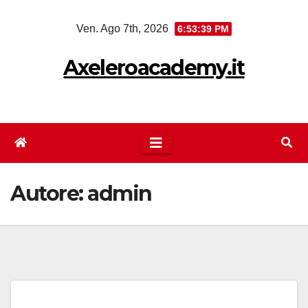
Salta
Ven. Ago 7th, 2026
6:53:39 PM
al
contenuto
Axeleroacademy.it
Autore:
admin