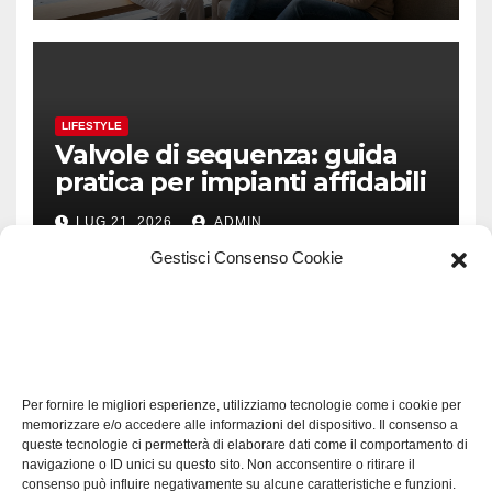
LIFESTYLE
Valvole di sequenza: guida
pratica per impianti affidabili
LUG 21, 2026
ADMIN
Gestisci Consenso Cookie
TECH
Software manutenzioni:
Per fornire le migliori esperienze, utilizziamo tecnologie come i cookie per
guida pratica alla scelta
memorizzare e/o accedere alle informazioni del dispositivo. Il consenso a
efficace
queste tecnologie ci permetterà di elaborare dati come il comportamento di
LUG 17, 2026
ADMIN
navigazione o ID unici su questo sito. Non acconsentire o ritirare il
consenso può influire negativamente su alcune caratteristiche e funzioni.