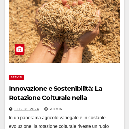
SERVIZI
Innovazione e Sostenibilità: La
Rotazione Colturale nella
Produzione di Cereali Zootecnici
FEB 18, 2024
ADMIN
In un panorama agricolo variegato e in costante
evoluzione, la rotazione colturale riveste un ruolo