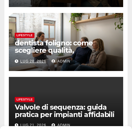
LIFESTYLE
dentista foligno: come
scegliere qualità,
prevenzione e fiducia
LUG 28, 2026
ADMIN
LIFESTYLE
Valvole di sequenza: guida
pratica per impianti affidabili
LUG 21, 2026
ADMIN