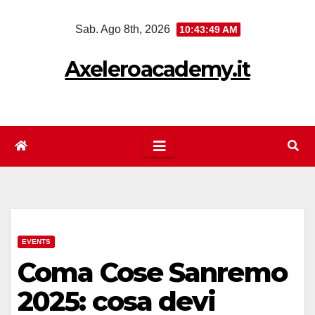
Salta
Sab. Ago 8th, 2026
10:43:49 AM
al
contenuto
Axeleroacademy.it
EVENTS
Coma Cose Sanremo
2025: cosa devi