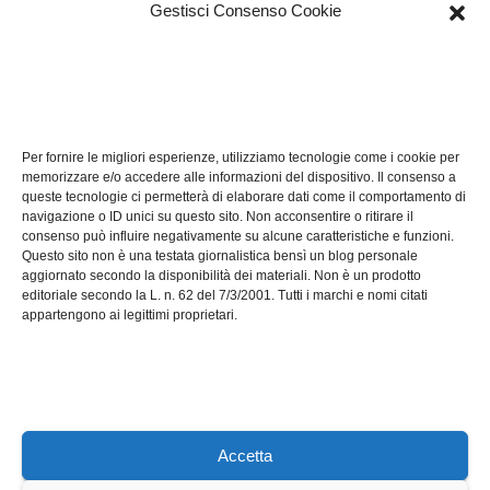
Gestisci Consenso Cookie
TECH
Software manutenzioni:
Per fornire le migliori esperienze, utilizziamo tecnologie come i cookie per
guida pratica alla scelta
memorizzare e/o accedere alle informazioni del dispositivo. Il consenso a
efficace
queste tecnologie ci permetterà di elaborare dati come il comportamento di
LUG 17, 2026
ADMIN
navigazione o ID unici su questo sito. Non acconsentire o ritirare il
consenso può influire negativamente su alcune caratteristiche e funzioni.
Questo sito non è una testata giornalistica bensì un blog personale
aggiornato secondo la disponibilità dei materiali. Non è un prodotto
editoriale secondo la L. n. 62 del 7/3/2001. Tutti i marchi e nomi citati
appartengono ai legittimi proprietari.
Axeleroacademy.it
Accetta