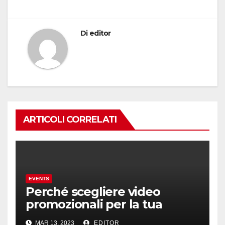
Di
editor
ARTICOLI CORRELATI
EVENTS
Perché scegliere video
promozionali per la tua
azienda?
MAR 13, 2023
EDITOR