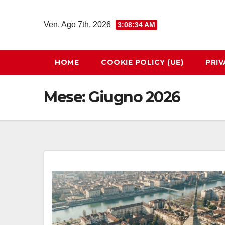
Salta
al
Ven. Ago 7th, 2026
3:08:36 AM
contenuto
HOME
COOKIE POLICY (UE)
PRIV
Mese:
Giugno 2026